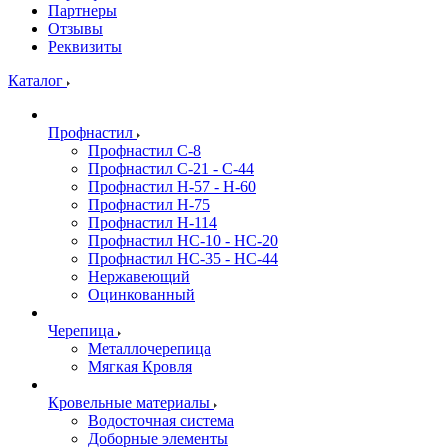
Партнеры
Отзывы
Реквизиты
Каталог
Профнастил
Профнастил С-8
Профнастил C-21 - C-44
Профнастил H-57 - H-60
Профнастил Н-75
Профнастил H-114
Профнастил HC-10 - HC-20
Профнастил HC-35 - HC-44
Нержавеющий
Оцинкованный
Черепица
Металлочерепица
Мягкая Кровля
Кровельные материалы
Водосточная система
Доборные элементы