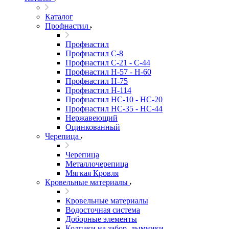
Каталог
Профнастил
Профнастил
Профнастил С-8
Профнастил C-21 - C-44
Профнастил H-57 - H-60
Профнастил Н-75
Профнастил H-114
Профнастил HC-10 - HC-20
Профнастил HC-35 - HC-44
Нержавеющий
Оцинкованный
Черепица
Черепица
Металлочерепица
Мягкая Кровля
Кровельные материалы
Кровельные материалы
Водосточная система
Доборные элементы
Колпаки на забор, дымники