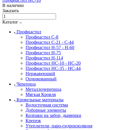
Профнастил НС-10
В наличии
Заказать
Каталог
Профнастил
Профнастил С-8
Профнастил C-21 - C-44
Профнастил H-57 - H-60
Профнастил Н-75
Профнастил H-114
Профнастил HC-10 - HC-20
Профнастил HC-35 - HC-44
Нержавеющий
Оцинкованный
Черепица
Металлочерепица
Мягкая Кровля
Кровельные материалы
Водосточная система
Доборные элементы
Колпаки на забор, дымники
Крепеж
Утеплители, паро-гидроизоляция